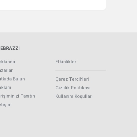
EBRAZZİ
akkında
Etkinlikler
zarlar
atkıda Bulun
Çerez Tercihleri
eklam
Gizlilik Politikası
rişiminizi Tanıtın
Kullanım Koşulları
etişim