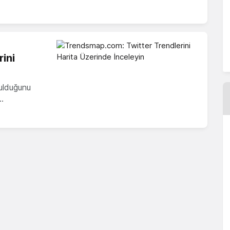
ini
şulduğunu
…