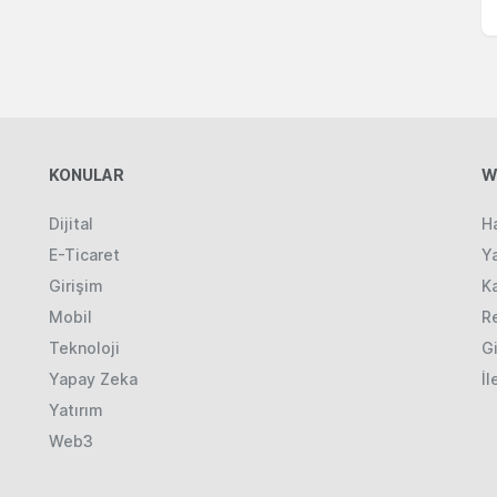
KONULAR
W
Dijital
H
E-Ticaret
Ya
Girişim
K
Mobil
R
Teknoloji
Gi
Yapay Zeka
İl
Yatırım
Web3