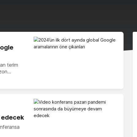
oogle
an terim
azon…
 edecek
nferansa