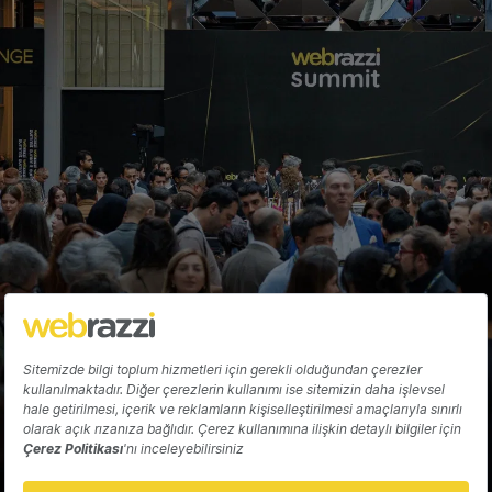
Seçimlerimi kaydet
Hakkında
Yazarlar
Katkıda Bulun
Reklam