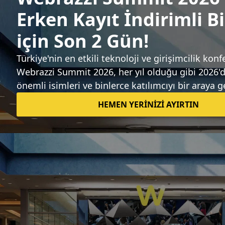
Hasan Başusta
01 Ekim 2009
Teknoloji dünyasındaki gelişmeleri takip edin.
Neleri size ulaştırmamızı istersiniz?
Günlük Bülten
Etkinlikler
Webrazzi'nin hizmet ve ürünleri ile günlük
Webrazzi haberlerine ilişkin olarak epostalar
göndermesini onaylıyorum.