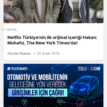
DIJITAL
Netflix Türkiye'nin ilk orijinal içeriği Hakan:
Muhafız, The New York Times'da!
Gözde Ulukan
30 Aralık 2018