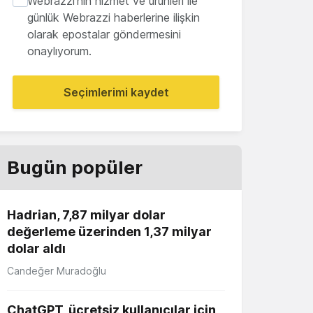
Webrazzi'nin hizmet ve ürünleri ile
günlük Webrazzi haberlerine ilişkin
olarak epostalar göndermesini
onaylıyorum.
Seçimlerimi kaydet
Bugün popüler
Hadrian, 7,87 milyar dolar
değerleme üzerinden 1,37 milyar
dolar aldı
Candeğer Muradoğlu
ChatGPT, ücretsiz kullanıcılar için