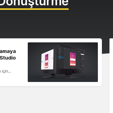
 Dönüştürme
ulamaya
 Studio
ı için…