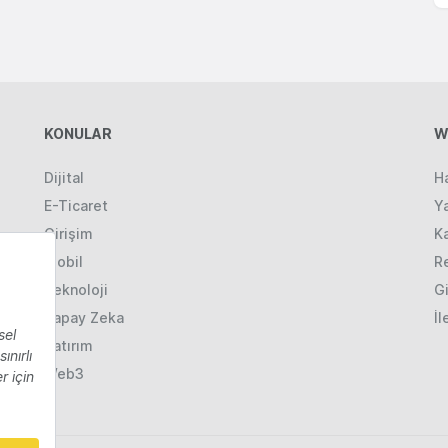
KONULAR
W
Dijital
H
E-Ticaret
Ya
Girişim
K
Mobil
R
Teknoloji
Gi
Yapay Zeka
İl
Yatırım
Web3