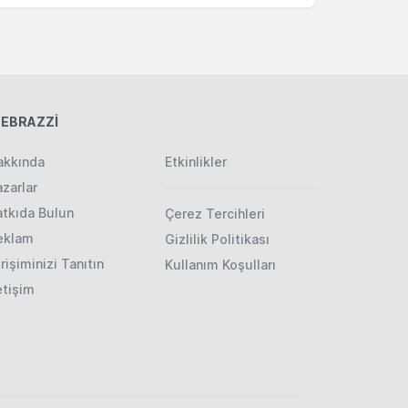
EBRAZZİ
akkında
Etkinlikler
zarlar
atkıda Bulun
Çerez Tercihleri
eklam
Gizlilik Politikası
rişiminizi Tanıtın
Kullanım Koşulları
etişim