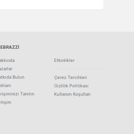
EBRAZZİ
akkında
Etkinlikler
zarlar
atkıda Bulun
Çerez Tercihleri
eklam
Gizlilik Politikası
rişiminizi Tanıtın
Kullanım Koşulları
etişim