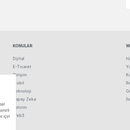
KONULAR
W
Dijital
H
E-Ticaret
Ya
Girişim
K
Mobil
R
Teknoloji
Gi
Yapay Zeka
İl
Yatırım
Web3