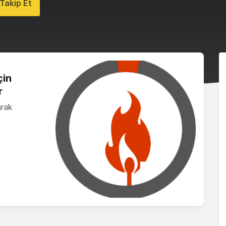
Takip Et
çin
r
arak