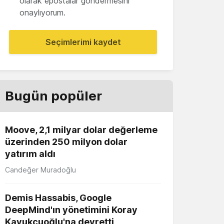
olarak epostalar göndermesini
onaylıyorum.
Seçimlerimi kaydet
Bugün popüler
Moove, 2,1 milyar dolar değerleme
üzerinden 250 milyon dolar
yatırım aldı
Candeğer Muradoğlu
Demis Hassabis, Google
DeepMind'ın yönetimini Koray
Kavukçuoğlu'na devretti