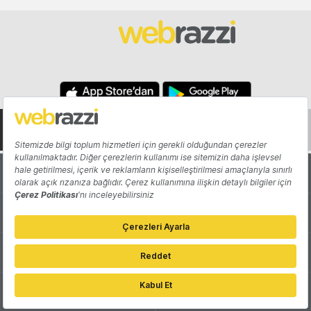
Hakkında
Yazarlar
Katkıda Bulun
Reklam
Girişiminizi Tanıtın
İletişim
Çerez Tercihleri
Gizlilik Politikası