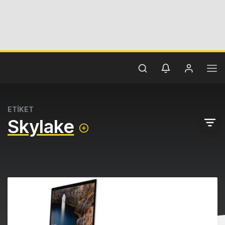
ETİKET
Skylake