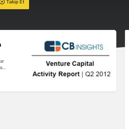
Takip Et
m
ar
da…