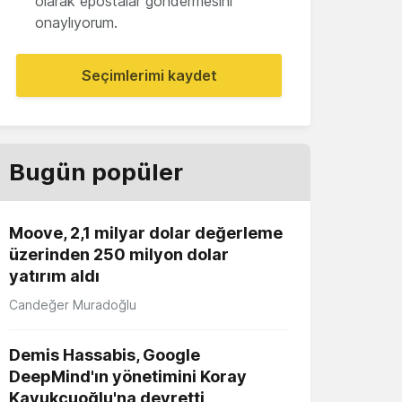
olarak epostalar göndermesini
onaylıyorum.
Seçimlerimi kaydet
Bugün popüler
Moove, 2,1 milyar dolar değerleme
üzerinden 250 milyon dolar
yatırım aldı
Candeğer Muradoğlu
Demis Hassabis, Google
DeepMind'ın yönetimini Koray
Kavukçuoğlu'na devretti