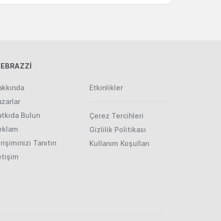
EBRAZZİ
akkında
Etkinlikler
zarlar
atkıda Bulun
Çerez Tercihleri
eklam
Gizlilik Politikası
rişiminizi Tanıtın
Kullanım Koşulları
etişim