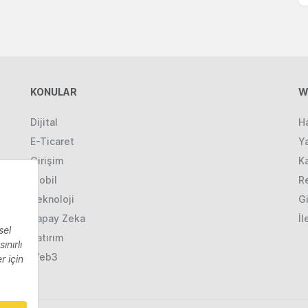
KONULAR
W
Dijital
H
E-Ticaret
Ya
Girişim
K
Mobil
R
Teknoloji
Gi
Yapay Zeka
İl
Yatırım
Web3