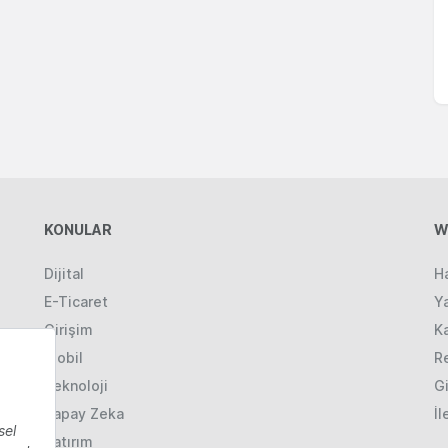
KONULAR
W
Dijital
H
E-Ticaret
Ya
Girişim
K
Mobil
R
Teknoloji
Gi
Yapay Zeka
İl
Yatırım