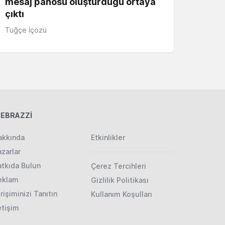
mesaj panosu oluşturduğu ortaya
çıktı
Tuğçe İçözü
EBRAZZİ
akkında
Etkinlikler
zarlar
atkıda Bulun
Çerez Tercihleri
eklam
Gizlilik Politikası
rişiminizi Tanıtın
Kullanım Koşulları
etişim