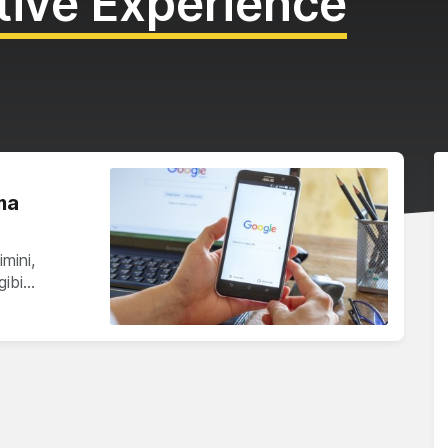
tive Experience
ma
mini,
gibi…