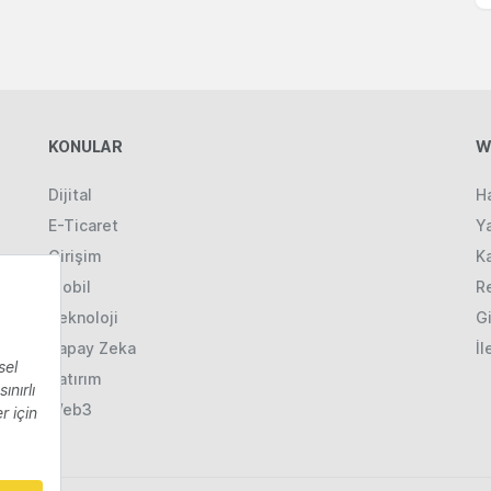
KONULAR
W
Dijital
H
E-Ticaret
Ya
Girişim
K
Mobil
R
Teknoloji
Gi
Yapay Zeka
İl
Yatırım
Web3