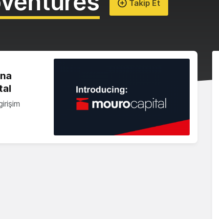
oventures
Takip Et
ına
tal
irişim