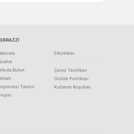
EBRAZZİ
akkında
Etkinlikler
zarlar
atkıda Bulun
Çerez Tercihleri
eklam
Gizlilik Politikası
rişiminizi Tanıtın
Kullanım Koşulları
etişim