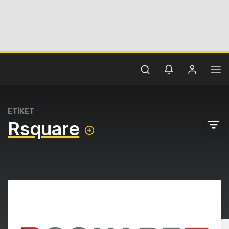
ETİKET
Rsquare