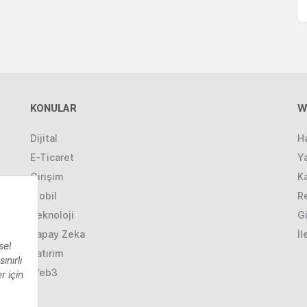
KONULAR
W
Dijital
H
E-Ticaret
Ya
Girişim
K
Mobil
R
Teknoloji
Gi
Yapay Zeka
İl
Yatırım
Web3