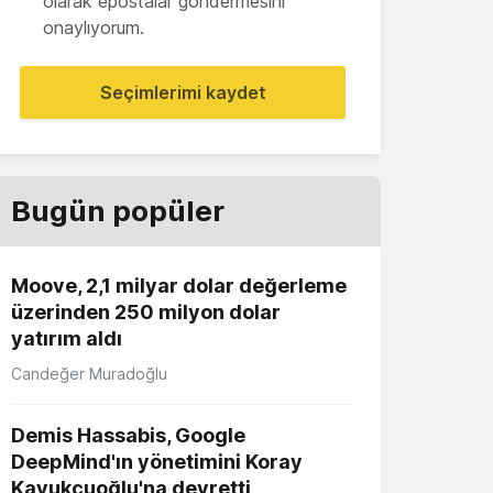
olarak epostalar göndermesini
onaylıyorum.
Seçimlerimi kaydet
Bugün popüler
Moove, 2,1 milyar dolar değerleme
üzerinden 250 milyon dolar
yatırım aldı
Candeğer Muradoğlu
Demis Hassabis, Google
DeepMind'ın yönetimini Koray
Kavukçuoğlu'na devretti