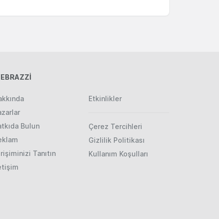
EBRAZZİ
akkında
Etkinlikler
zarlar
atkıda Bulun
Çerez Tercihleri
eklam
Gizlilik Politikası
rişiminizi Tanıtın
Kullanım Koşulları
etişim