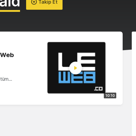
ald
Takip Et
LeWeb
z tüm…
10:10