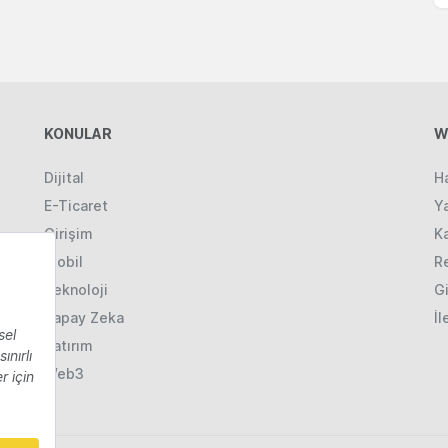
KONULAR
W
Dijital
H
E-Ticaret
Ya
Girişim
K
Mobil
R
Teknoloji
Gi
Yapay Zeka
İl
Yatırım
Web3