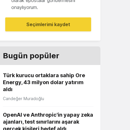
olarak epostalar göndermesini
onaylıyorum.
Seçimlerimi kaydet
Bugün popüler
Türk kurucu ortaklara sahip Ore
Energy, 43 milyon dolar yatırım
aldı
Candeğer Muradoğlu
OpenAI ve Anthropic'in yapay zeka
ajanları, test sınırlarını aşarak
gerçek kişileri hedef aldı