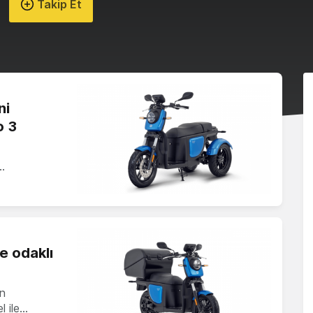
Takip Et
ni
o 3
…
te odaklı
en
l ile…