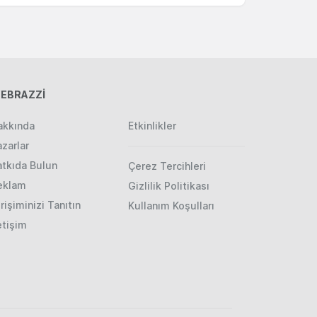
EBRAZZİ
akkında
Etkinlikler
zarlar
atkıda Bulun
Çerez Tercihleri
eklam
Gizlilik Politikası
rişiminizi Tanıtın
Kullanım Koşulları
etişim