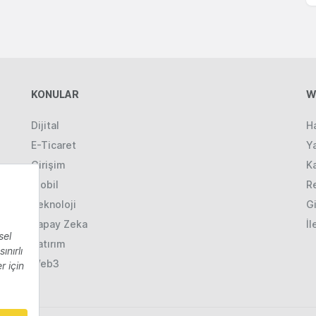
KONULAR
W
Dijital
H
E-Ticaret
Ya
Girişim
K
Mobil
R
Teknoloji
Gi
Yapay Zeka
İl
Yatırım
Web3