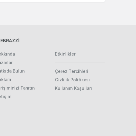
EBRAZZİ
akkında
Etkinlikler
zarlar
atkıda Bulun
Çerez Tercihleri
eklam
Gizlilik Politikası
rişiminizi Tanıtın
Kullanım Koşulları
etişim