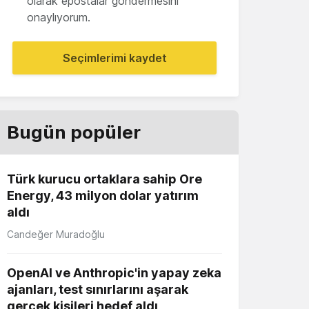
olarak epostalar göndermesini
onaylıyorum.
Seçimlerimi kaydet
Bugün popüler
Türk kurucu ortaklara sahip Ore
Energy, 43 milyon dolar yatırım
aldı
Candeğer Muradoğlu
OpenAI ve Anthropic'in yapay zeka
ajanları, test sınırlarını aşarak
gerçek kişileri hedef aldı