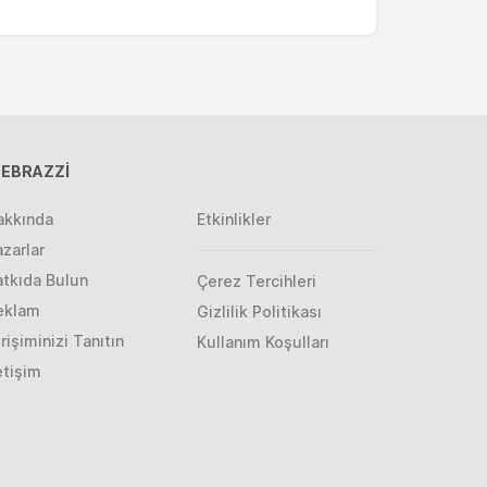
EBRAZZİ
akkında
Etkinlikler
zarlar
atkıda Bulun
Çerez Tercihleri
eklam
Gizlilik Politikası
rişiminizi Tanıtın
Kullanım Koşulları
etişim