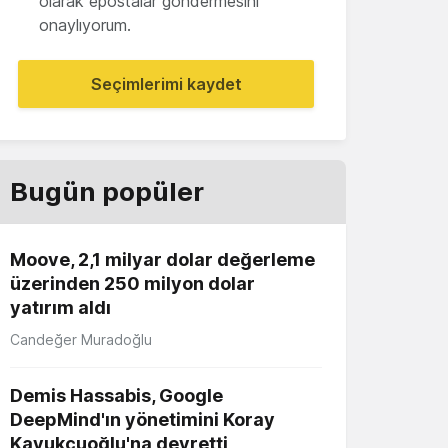
olarak epostalar göndermesini
onaylıyorum.
Seçimlerimi kaydet
Bugün popüler
Moove, 2,1 milyar dolar değerleme
üzerinden 250 milyon dolar
yatırım aldı
Candeğer Muradoğlu
Demis Hassabis, Google
DeepMind'ın yönetimini Koray
Kavukçuoğlu'na devretti