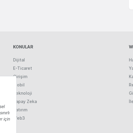
KONULAR
W
Dijital
H
E-Ticaret
Ya
Girişim
K
Mobil
R
Teknoloji
Gi
Yapay Zeka
İl
Yatırım
Web3