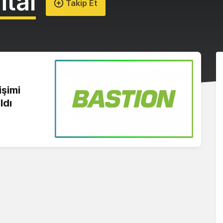
ital
Takip Et
işimi
ldı