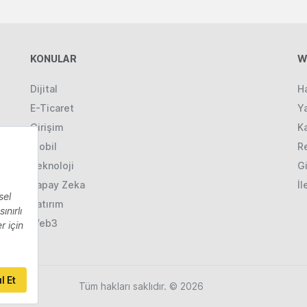
KONULAR
W
Dijital
H
E-Ticaret
Ya
Girişim
K
Mobil
R
Teknoloji
Gi
Yapay Zeka
İl
Yatırım
Web3
Tüm hakları saklıdır. © 2026