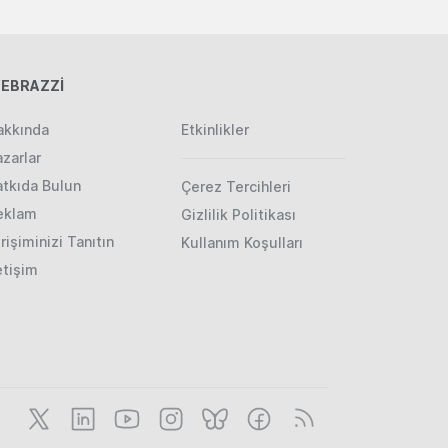
EBRAZZİ
akkında
Etkinlikler
zarlar
atkıda Bulun
Çerez Tercihleri
eklam
Gizlilik Politikası
rişiminizi Tanıtın
Kullanım Koşulları
etişim