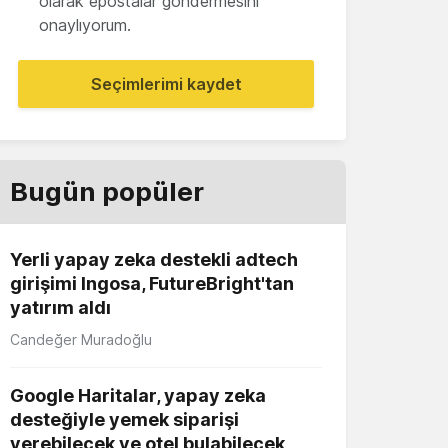
olarak epostalar göndermesini
onaylıyorum.
Seçimlerimi kaydet
Bugün popüler
Yerli yapay zeka destekli adtech
girişimi Ingosa, FutureBright'tan
yatırım aldı
Candeğer Muradoğlu
Google Haritalar, yapay zeka
desteğiyle yemek siparişi
verebilecek ve otel bulabilecek