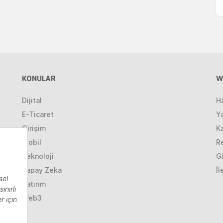
KONULAR
W
Dijital
H
E-Ticaret
Ya
Girişim
K
Mobil
R
Teknoloji
Gi
Yapay Zeka
İl
Yatırım
Web3