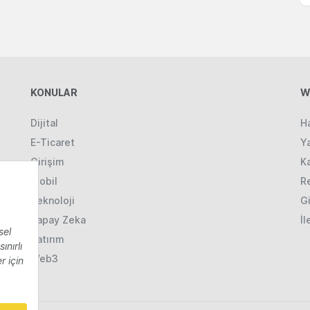
KONULAR
W
Dijital
H
E-Ticaret
Ya
Girişim
K
Mobil
R
Teknoloji
Gi
Yapay Zeka
İl
Yatırım
Web3