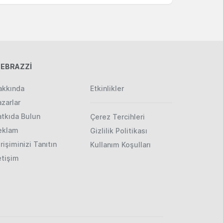
EBRAZZİ
akkında
Etkinlikler
zarlar
atkıda Bulun
Çerez Tercihleri
eklam
Gizlilik Politikası
rişiminizi Tanıtın
Kullanım Koşulları
etişim