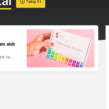
al
Takip Et
ım aldı
ital ve…