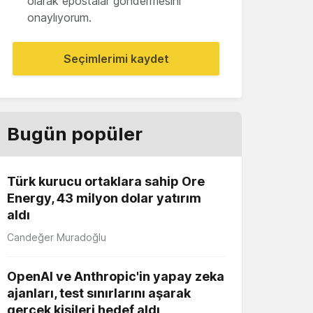
olarak epostalar göndermesini
onaylıyorum.
Seçimlerimi kaydet
Bugün popüler
Türk kurucu ortaklara sahip Ore
Energy, 43 milyon dolar yatırım
aldı
Candeğer Muradoğlu
OpenAI ve Anthropic'in yapay zeka
ajanları, test sınırlarını aşarak
gerçek kişileri hedef aldı