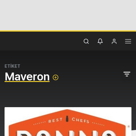
ETİKET
Maveron