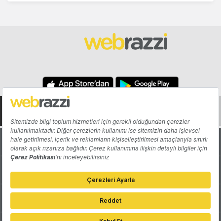
Hakkında
Yazarlar
Katkıda Bulun
Reklam
Girişiminizi Tanıtın
İletişim