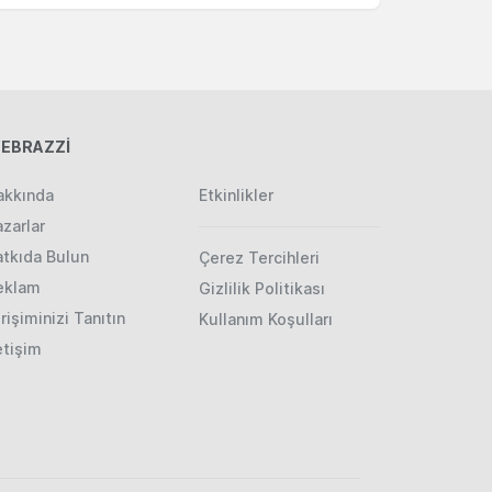
EBRAZZİ
akkında
Etkinlikler
zarlar
atkıda Bulun
Çerez Tercihleri
eklam
Gizlilik Politikası
rişiminizi Tanıtın
Kullanım Koşulları
etişim