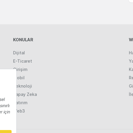
KONULAR
W
Dijital
H
E-Ticaret
Ya
Girişim
K
Mobil
R
Teknoloji
Gi
Yapay Zeka
İl
Yatırım
Web3