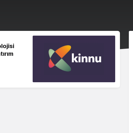
ojisi
tırım