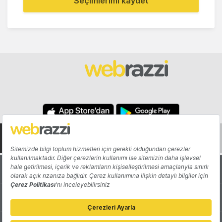
Seçimlerimi kaydet
Hakkında
Yazarlar
Katkıda Bulun
Reklam