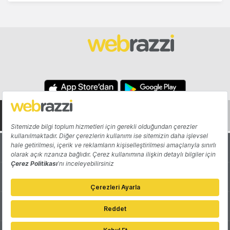
Hakkında
Yazarlar
Katkıda Bulun
Reklam
Girişiminizi Tanıtın
İletişim