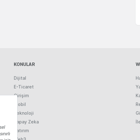
KONULAR
W
Dijital
H
E-Ticaret
Ya
Girişim
K
Mobil
R
Teknoloji
Gi
Yapay Zeka
İl
Yatırım
Web3