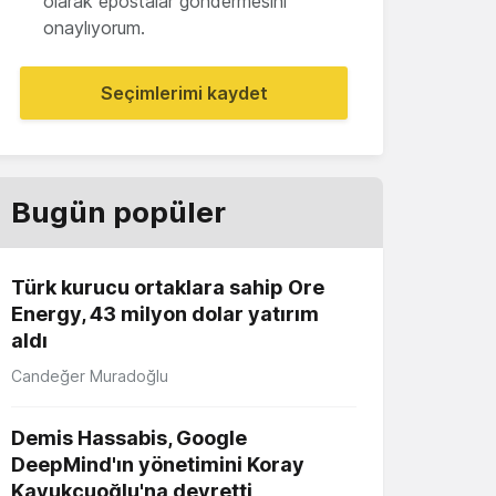
olarak epostalar göndermesini
onaylıyorum.
Seçimlerimi kaydet
Bugün popüler
Türk kurucu ortaklara sahip Ore
Energy, 43 milyon dolar yatırım
aldı
Candeğer Muradoğlu
Demis Hassabis, Google
DeepMind'ın yönetimini Koray
Kavukçuoğlu'na devretti