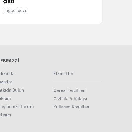
çıktı
Tuğçe İçözü
EBRAZZİ
akkında
Etkinlikler
zarlar
atkıda Bulun
Çerez Tercihleri
eklam
Gizlilik Politikası
rişiminizi Tanıtın
Kullanım Koşulları
etişim