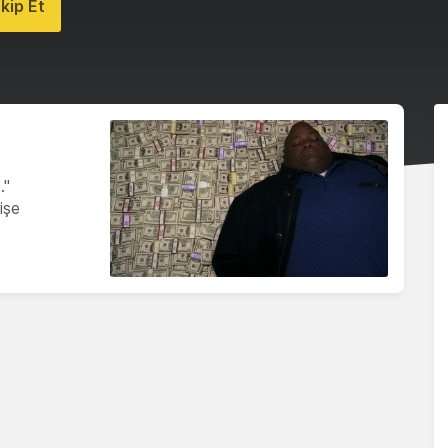
kip Et
."
işe