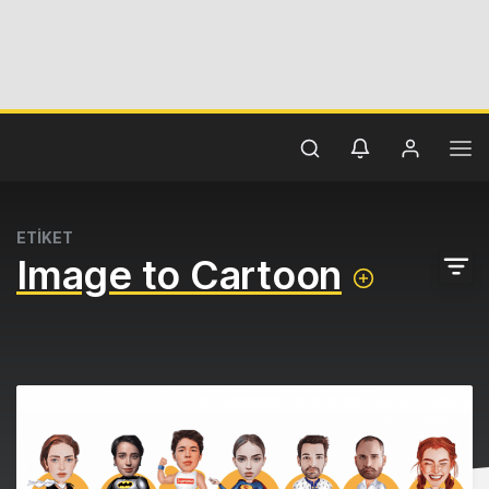
ETİKET
Image to Cartoon