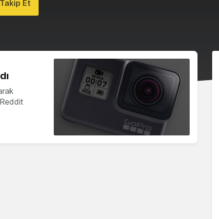
Takip Et
dı
arak
r Reddit