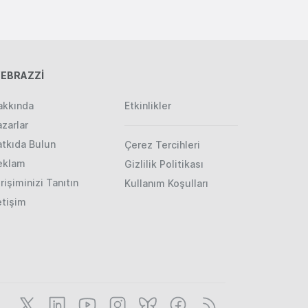
EBRAZZİ
akkında
Etkinlikler
zarlar
atkıda Bulun
Çerez Tercihleri
eklam
Gizlilik Politikası
rişiminizi Tanıtın
Kullanım Koşulları
etişim