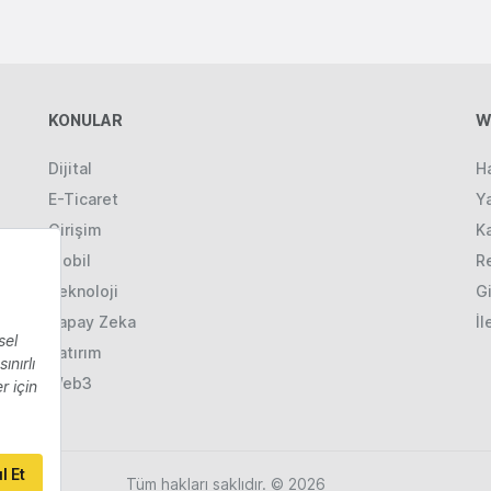
KONULAR
W
Dijital
H
E-Ticaret
Ya
Girişim
K
Mobil
R
Teknoloji
Gi
Yapay Zeka
İl
Yatırım
Web3
Tüm hakları saklıdır. © 2026