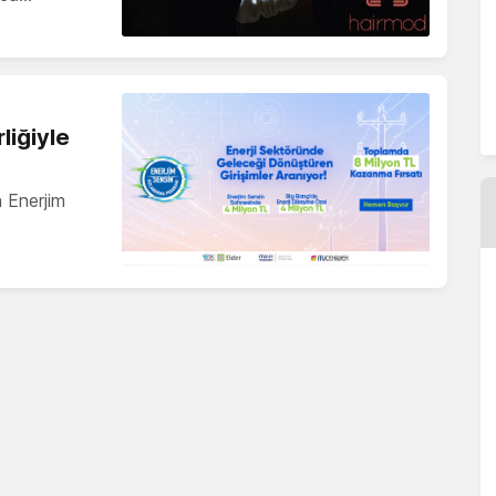
liğiyle
n Enerjim