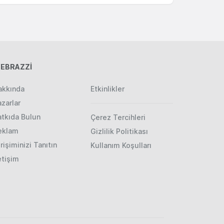
EBRAZZİ
akkında
Etkinlikler
zarlar
atkıda Bulun
Çerez Tercihleri
eklam
Gizlilik Politikası
rişiminizi Tanıtın
Kullanım Koşulları
etişim