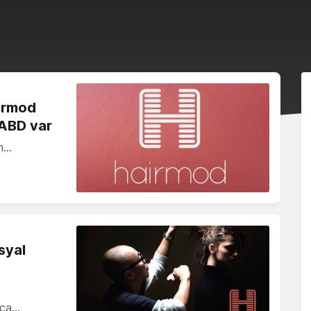
airmod
 ABD var
ım…
syal
rca…