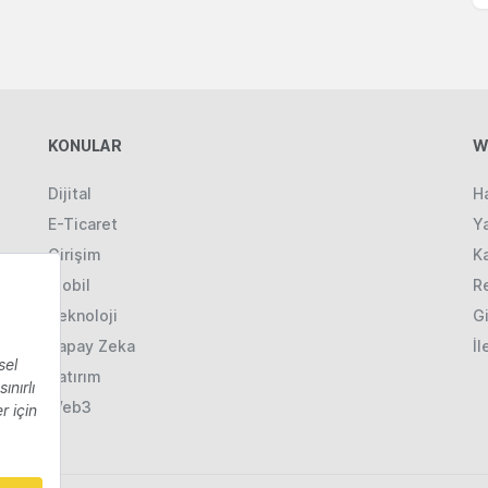
KONULAR
W
Dijital
H
E-Ticaret
Ya
Girişim
K
Mobil
R
Teknoloji
Gi
Yapay Zeka
İl
Yatırım
Web3