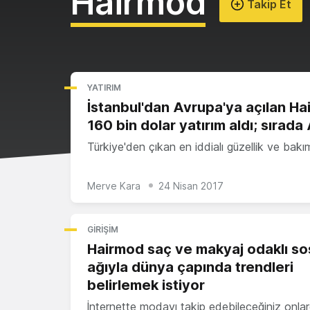
Hairmod
Takip Et
YATIRIM
İstanbul'dan Avrupa'ya açılan H
160 bin dolar yatırım aldı; sırada
Türkiye'den çıkan en iddialı güzellik ve bak
Merve Kara
24 Nisan 2017
GIRIŞIM
Hairmod saç ve makyaj odaklı so
ağıyla dünya çapında trendleri
belirlemek istiyor
İnternette modayı takip edebileceğiniz onla