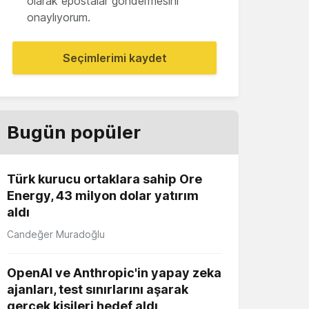
olarak epostalar göndermesini
onaylıyorum.
Seçimlerimi kaydet
Bugün popüler
Türk kurucu ortaklara sahip Ore
Energy, 43 milyon dolar yatırım
aldı
Candeğer Muradoğlu
OpenAI ve Anthropic'in yapay zeka
ajanları, test sınırlarını aşarak
gerçek kişileri hedef aldı