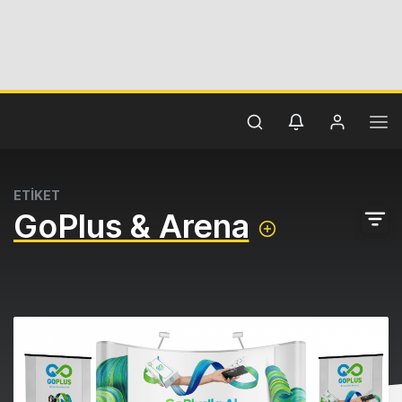
ETİKET
GoPlus & Arena