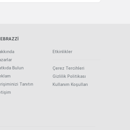
EBRAZZİ
akkında
Etkinlikler
zarlar
atkıda Bulun
Çerez Tercihleri
eklam
Gizlilik Politikası
rişiminizi Tanıtın
Kullanım Koşulları
etişim