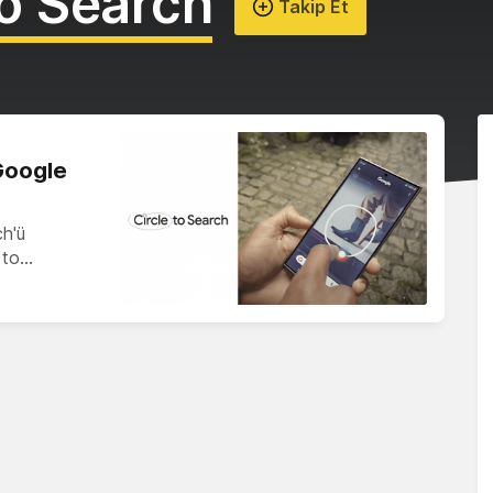
to Search
Takip Et
Google
ch'ü
e to…