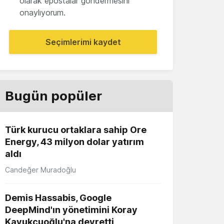
olarak epostalar göndermesini
onaylıyorum.
Seçimlerimi kaydet
Bugün popüler
Türk kurucu ortaklara sahip Ore
Energy, 43 milyon dolar yatırım
aldı
Candeğer Muradoğlu
Demis Hassabis, Google
DeepMind'ın yönetimini Koray
Kavukçuoğlu'na devretti