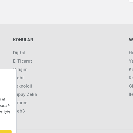
KONULAR
W
Dijital
H
E-Ticaret
Ya
Girişim
K
Mobil
R
Teknoloji
Gi
Yapay Zeka
İl
Yatırım
Web3