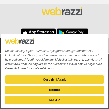
Hakkında
Yazarlar
Katkıda Bulun
Reklam
Girişiminizi Tanıtın
İletişim
Çerez Tercihleri
Gizlilik Politikası