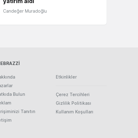
yatırım aldı
Candeğer Muradoğlu
EBRAZZİ
akkında
Etkinlikler
zarlar
atkıda Bulun
Çerez Tercihleri
eklam
Gizlilik Politikası
rişiminizi Tanıtın
Kullanım Koşulları
etişim