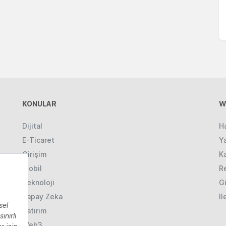
KONULAR
W
Dijital
H
E-Ticaret
Ya
Girişim
K
Mobil
R
Teknoloji
Gi
Yapay Zeka
İl
Yatırım
Web3