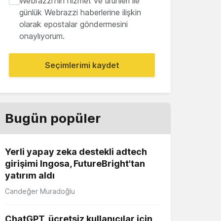
Webrazzi'nin hizmet ve ürünleri ile
günlük Webrazzi haberlerine ilişkin
olarak epostalar göndermesini
onaylıyorum.
Seçimlerimi kaydet
Bugün popüler
Yerli yapay zeka destekli adtech
girişimi Ingosa, FutureBright'tan
yatırım aldı
Candeğer Muradoğlu
ChatGPT, ücretsiz kullanıcılar için