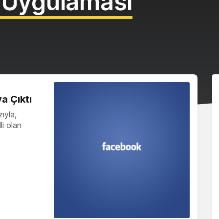
 Uygulaması
a Çıktı
ıyla,
li olan