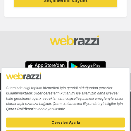
Seçimlerimi kaydet
Hakkında
Yazarlar
Katkıda Bulun
Reklam