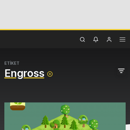
ETİKET
Engross