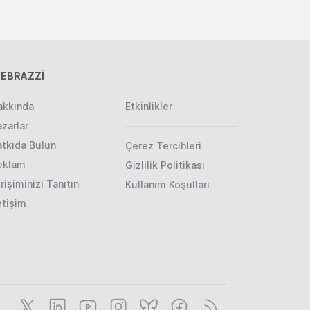
EBRAZZİ
akkında
Etkinlikler
zarlar
atkıda Bulun
Çerez Tercihleri
eklam
Gizlilik Politikası
rişiminizi Tanıtın
Kullanım Koşulları
etişim