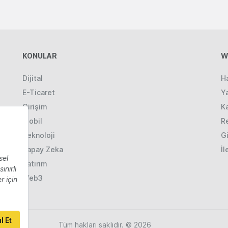
KONULAR
W
Dijital
H
E-Ticaret
Ya
Girişim
K
Mobil
R
Teknoloji
Gi
Yapay Zeka
İl
Yatırım
Web3
Tüm hakları saklıdır. © 2026