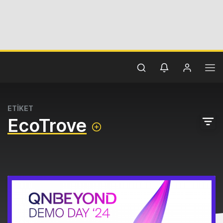
ETİKET
EcoTrove