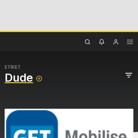
ETİKET
Dude