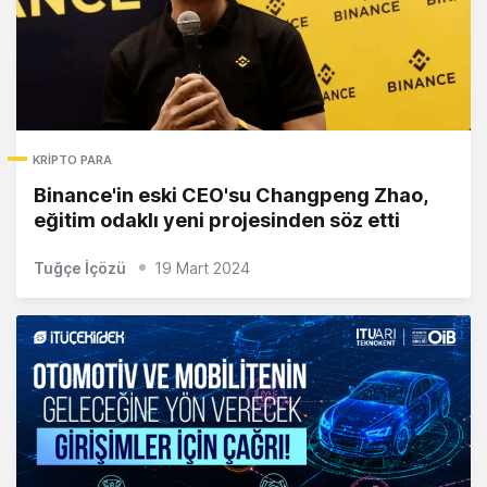
KRIPTO PARA
Binance'in eski CEO'su Changpeng Zhao,
eğitim odaklı yeni projesinden söz etti
Tuğçe İçözü
19 Mart 2024