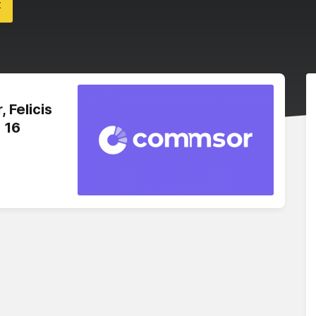
t
 Felicis
 16