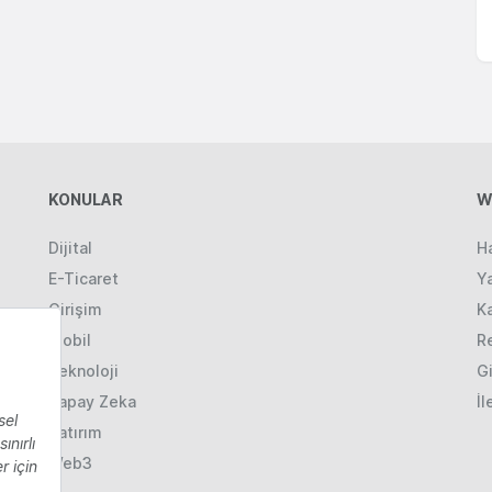
KONULAR
W
Dijital
H
E-Ticaret
Ya
Girişim
K
Mobil
R
Teknoloji
Gi
Yapay Zeka
İl
Yatırım
Web3