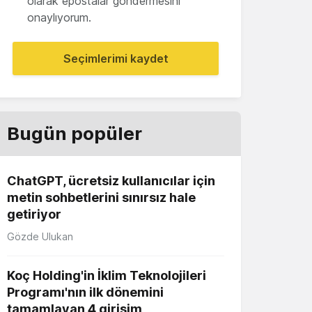
olarak epostalar göndermesini
onaylıyorum.
Seçimlerimi kaydet
Bugün popüler
ChatGPT, ücretsiz kullanıcılar için
metin sohbetlerini sınırsız hale
getiriyor
Gözde Ulukan
Koç Holding'in İklim Teknolojileri
Programı'nın ilk dönemini
tamamlayan 4 girişim