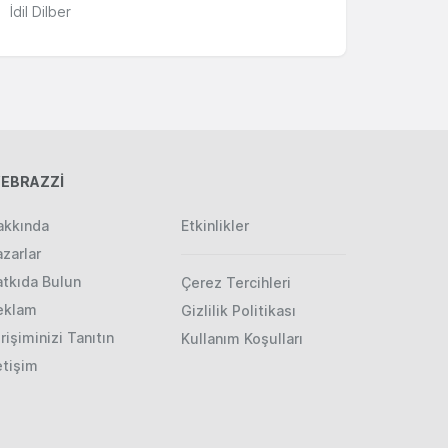
İdil Dilber
EBRAZZİ
akkında
Etkinlikler
zarlar
atkıda Bulun
Çerez Tercihleri
eklam
Gizlilik Politikası
rişiminizi Tanıtın
Kullanım Koşulları
etişim