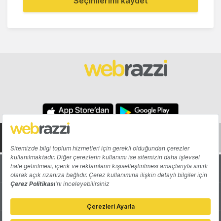
Seçimlerimi kaydet
Hakkında
Yazarlar
Katkıda Bulun
Reklam