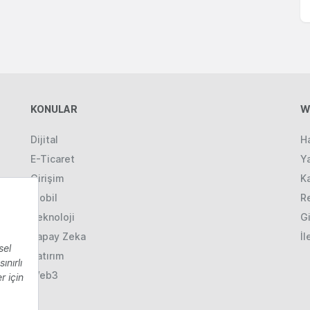
KONULAR
W
Dijital
H
E-Ticaret
Ya
Girişim
K
Mobil
R
Teknoloji
Gi
Yapay Zeka
İl
Yatırım
Web3