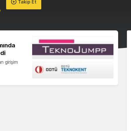
i
Takip Et
mında
di
n girişim