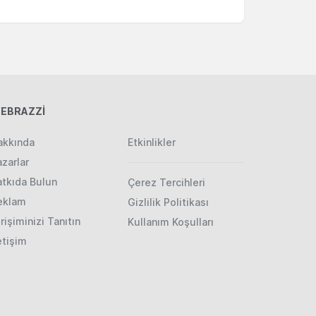
EBRAZZİ
akkında
Etkinlikler
zarlar
atkıda Bulun
Çerez Tercihleri
eklam
Gizlilik Politikası
rişiminizi Tanıtın
Kullanım Koşulları
etişim