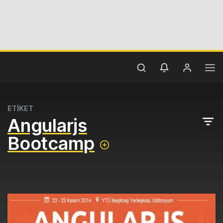
ETİKET
Angularjs
Bootcamp