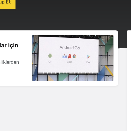
ip Et
ar için
liklerden