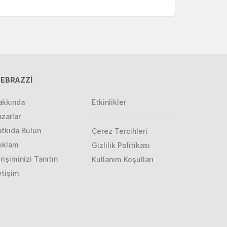
EBRAZZİ
akkında
Etkinlikler
zarlar
atkıda Bulun
Çerez Tercihleri
eklam
Gizlilik Politikası
rişiminizi Tanıtın
Kullanım Koşulları
etişim