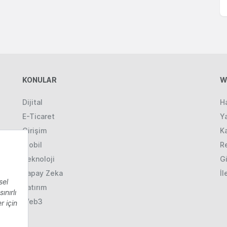
KONULAR
W
Dijital
H
E-Ticaret
Ya
Girişim
K
Mobil
R
Teknoloji
Gi
Yapay Zeka
İl
Yatırım
Web3