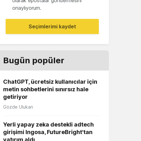
olarak epostalar göndermesini
onaylıyorum.
Seçimlerimi kaydet
Bugün popüler
ChatGPT, ücretsiz kullanıcılar için
metin sohbetlerini sınırsız hale
getiriyor
Gözde Ulukan
Yerli yapay zeka destekli adtech
girişimi Ingosa, FutureBright'tan
yatırım aldı