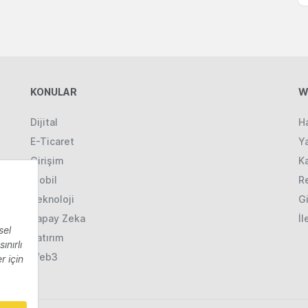
KONULAR
W
Dijital
H
E-Ticaret
Ya
Girişim
K
Mobil
R
Teknoloji
Gi
Yapay Zeka
İl
Yatırım
Web3