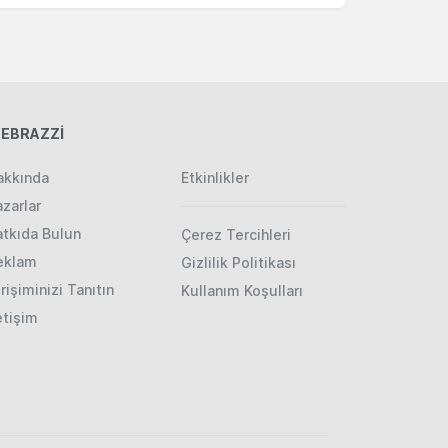
EBRAZZİ
akkında
Etkinlikler
zarlar
atkıda Bulun
Çerez Tercihleri
eklam
Gizlilik Politikası
rişiminizi Tanıtın
Kullanım Koşulları
etişim