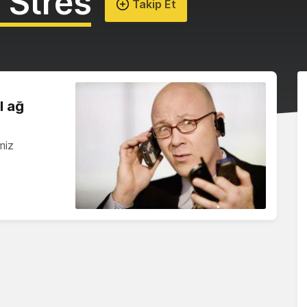
r Stres
Takip Et
l ağ
miz