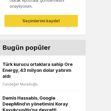
olarak epostalar göndermesini
onaylıyorum.
Seçimlerimi kaydet
Bugün popüler
Türk kurucu ortaklara sahip Ore
Energy, 43 milyon dolar yatırım
aldı
Candeğer Muradoğlu
Demis Hassabis, Google
DeepMind'ın yönetimini Koray
Kavukçuoğlu'na devretti