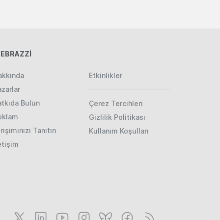
EBRAZZİ
akkında
Etkinlikler
zarlar
atkıda Bulun
Çerez Tercihleri
eklam
Gizlilik Politikası
rişiminizi Tanıtın
Kullanım Koşulları
etişim