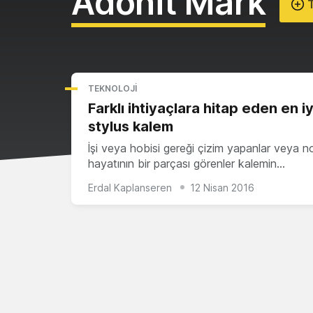
Adonit Mark
T
TEKNOLOJI
Farklı ihtiyaçlara hitap eden en iy
stylus kalem
İşi veya hobisi gereği çizim yapanlar veya n
hayatının bir parçası görenler kalemin…
Erdal Kaplanseren
12 Nisan 2016