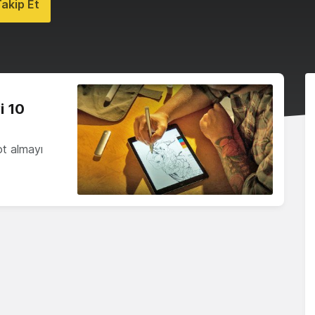
akip Et
i 10
ot almayı