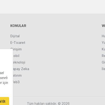
KONULAR
W
Dijital
H
E-Ticaret
Ya
Girişim
K
Mobil
R
Teknoloji
Gi
Yapay Zeka
İl
Yatırım
Web3
Tüm hakları saklıdır. © 2026