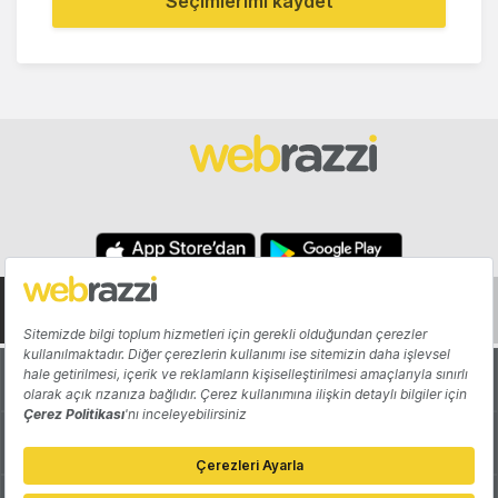
Seçimlerimi kaydet
Hakkında
Yazarlar
Katkıda Bulun
Reklam