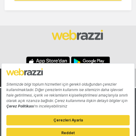
Hakkında
Yazarlar
Katkıda Bulun
Reklam
Girişiminizi Tanıtın
İletişim