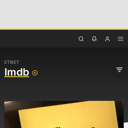
ETİKET
Imdb