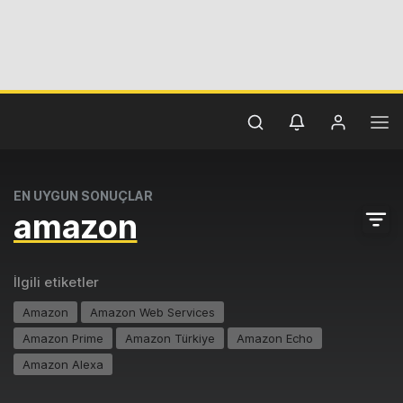
EN UYGUN SONUÇLAR
amazon
İlgili etiketler
Amazon
Amazon Web Services
Amazon Prime
Amazon Türkiye
Amazon Echo
Amazon Alexa