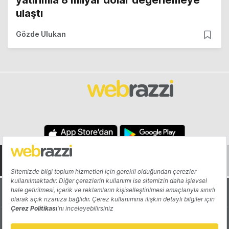
yatırımla 8 milyar dolar değerlemeye
ulaştı
Gözde Ulukan
Hakkında
Yazarlar
Katkıda Bulun
Reklam