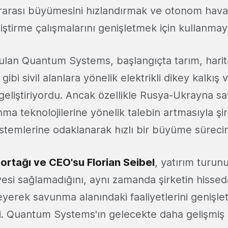
ararası büyümesini hızlandırmak ve otonom hava
iştirme çalışmalarını genişletmek için kullanmayı
rulan Quantum Systems, başlangıçta tarım, hari
gibi sivil alanlara yönelik elektrikli dikey kalkış 
geliştiriyordu. Ancak özellikle Rusya-Ukrayna s
a teknolojilerine yönelik talebin artmasıyla şirk
stemlerine odaklanarak hızlı bir büyüme sürecin
 ortağı ve CEO'su Florian Seibel
, yatırım turun
i sağlamadığını, aynı zamanda şirketin hisseda
yerek savunma alanındaki faaliyetlerini genişl
rtti. Quantum Systems'ın gelecekte daha gelişmi