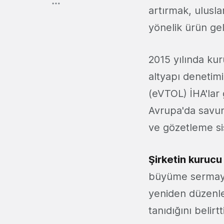
artırmak, ulusl
yönelik ürün gel
2015 yılında ku
altyapı denetimi 
(eVTOL) İHA'lar 
Avrupa'da savunm
ve gözetleme si
Şirketin kurucu
büyüme sermayes
yeniden düzenle
tanıdığını beli