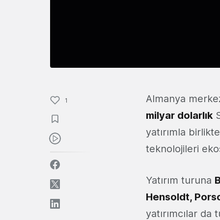
Almanya merkezli
1
milyar dolarlık
S
yatırımla birlikt
teknolojileri ek
Yatırım turuna
B
Hensoldt, Pors
yatırımcılar da t