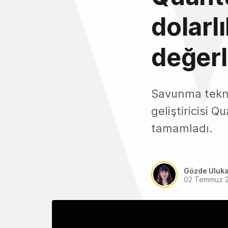
dolarl
değerl
Savunma teknol
geliştiricisi 
tamamladı.
Gözde Uluk
02 Temmuz 