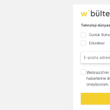
Teknoloji dünyası
Günlük Bült
Etkinlikler
Webrazzi'nin 
haberlerine i
onaylıyorum.