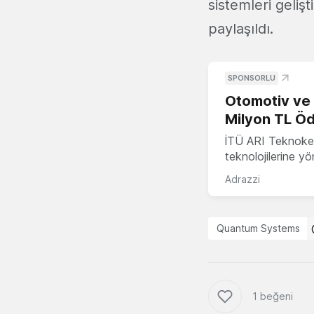
sistemleri geliş
paylaşıldı.
SPONSORLU
Otomotiv ve M
Milyon TL Öd
İTÜ ARI Teknokent
teknolojilerine y
Adrazzi
Quantum Systems
1 beğeni