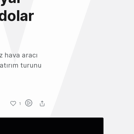
 dolar
z hava aracı
yatırım turunu
1