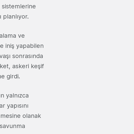
 sistemlerine
 planlıyor.
talama ve
ve iniş yapabilen
avaşı sonrasında
et, askeri keşif
e girdi.
un yalnızca
r yapısını
etmesine olanak
ş savunma