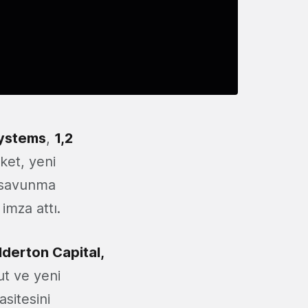
ystems
,
1,2
ket, yeni
savunma
imza attı.
lderton Capital,
ut ve yeni
asitesini