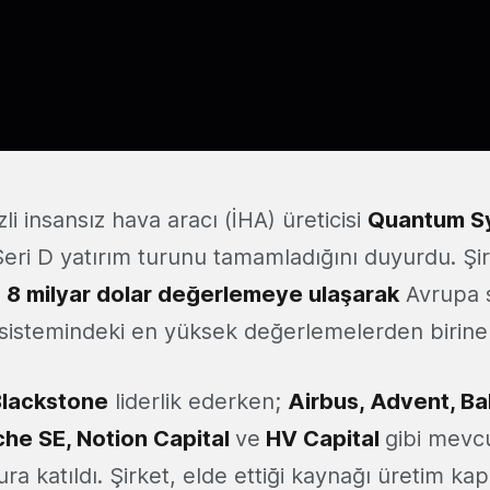
 insansız hava aracı (İHA) üreticisi
Quantum S
eri D yatırım turunu tamamladığını duyurdu. Şir
e
8 milyar dolar değerlemeye ulaşarak
Avrupa 
osistemindeki en yüksek değerlemelerden birine 
lackstone
liderlik ederken;
Airbus, Advent, Ba
che SE, Notion Capital
ve
HV Capital
gibi mevc
ura katıldı. Şirket, elde ettiği kaynağı üretim kap